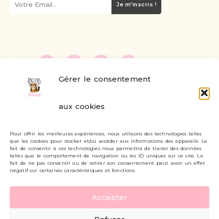
Je m'inscris !
Gérer le consentement
FAQ
aux cookies
Formulaire de contact
Pour offrir les meilleures expériences, nous utilisons des technologies telles
Livraisons et retours
que les cookies pour stocker et/ou accéder aux informations des appareils. Le
fait de consentir à ces technologies nous permettra de traiter des données
Mon compte
telles que le comportement de navigation ou les ID uniques sur ce site. Le
fait de ne pas consentir ou de retirer son consentement peut avoir un effet
négatif sur certaines caractéristiques et fonctions.
Carte cadeau
Accepter
Politique de confidentialité