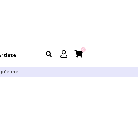
0
rtiste
opéenne !