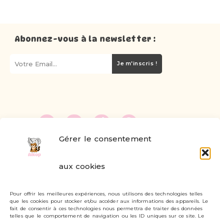
Abonnez-vous à la newsletter :
Je m'inscris !
Gérer le consentement
FAQ
aux cookies
Formulaire de contact
Pour offrir les meilleures expériences, nous utilisons des technologies telles
Livraisons et retours
que les cookies pour stocker et/ou accéder aux informations des appareils. Le
fait de consentir à ces technologies nous permettra de traiter des données
Mon compte
telles que le comportement de navigation ou les ID uniques sur ce site. Le