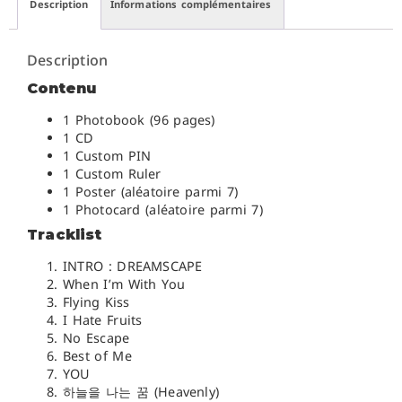
Description
Informations complémentaires
Description
Contenu
1 Photobook (96 pages)
1 CD
1 Custom PIN
1 Custom Ruler
1 Poster (aléatoire parmi 7)
1 Photocard (aléatoire parmi 7)
Tracklist
INTRO : DREAMSCAPE
When I’m With You
Flying Kiss
I Hate Fruits
No Escape
Best of Me
YOU
하늘을 나는 꿈 (Heavenly)