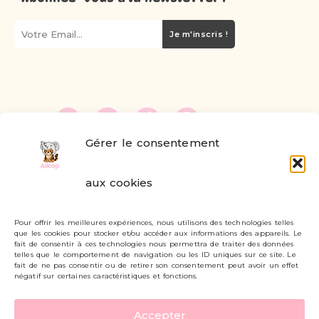
Je m'inscris !
Gérer le consentement
FAQ
aux cookies
Formulaire de contact
Pour offrir les meilleures expériences, nous utilisons des technologies telles
Livraisons et retours
que les cookies pour stocker et/ou accéder aux informations des appareils. Le
fait de consentir à ces technologies nous permettra de traiter des données
Mon compte
telles que le comportement de navigation ou les ID uniques sur ce site. Le
fait de ne pas consentir ou de retirer son consentement peut avoir un effet
négatif sur certaines caractéristiques et fonctions.
Carte cadeau
Accepter