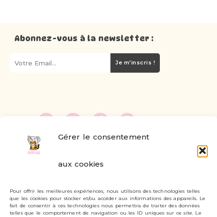
Abonnez-vous à la newsletter :
Je m'inscris !
Gérer le consentement
FAQ
aux cookies
Formulaire de contact
Pour offrir les meilleures expériences, nous utilisons des technologies telles
Livraisons et retours
que les cookies pour stocker et/ou accéder aux informations des appareils. Le
fait de consentir à ces technologies nous permettra de traiter des données
Mon compte
telles que le comportement de navigation ou les ID uniques sur ce site. Le