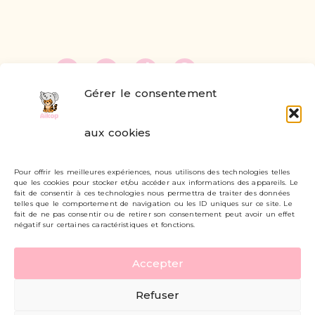
Gérer le consentement
FAQ
aux cookies
Formulaire de contact
Pour offrir les meilleures expériences, nous utilisons des technologies telles
Livraisons et retours
que les cookies pour stocker et/ou accéder aux informations des appareils. Le
fait de consentir à ces technologies nous permettra de traiter des données
Mon compte
telles que le comportement de navigation ou les ID uniques sur ce site. Le
fait de ne pas consentir ou de retirer son consentement peut avoir un effet
négatif sur certaines caractéristiques et fonctions.
Carte cadeau
Accepter
Politique de confidentialité
Refuser
Mentions légales - CGV