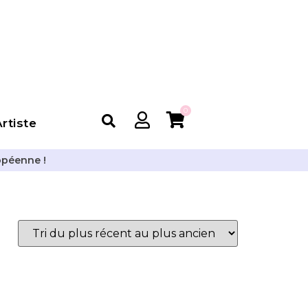
0
rtiste
opéenne !