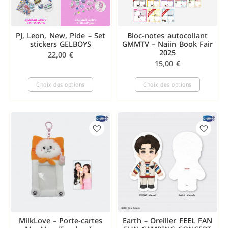
PJ, Leon, New, Pide – Set
Bloc-notes autocollant
stickers GELBOYS
GMMTV – Naiin Book Fair
2025
22,00
€
15,00
€
Choix des options
Choix des options
MilkLove – Porte-cartes
Earth – Oreiller FEEL FAN