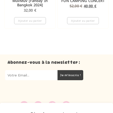
MuvMuv [Fanday In
FUN CAMPING CONCERT
Bangkok 2024]
52,00
€
40,00
€
32,00
€
Ajouter au panier
Ajouter au panier
Abonnez-vous à la newsletter :
Je m'inscris !