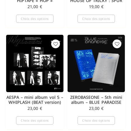
HIPTAPE « HOP »
HOUSE OF TRICKY : SPUR
21,00
€
19,00
€
Choix des options
Choix des options
AESPA – mini album vol 5 –
ZEROBASEONE – 5th mini
WHIPLASH (BEAT version)
album – BLUE PARADISE
23,00
€
23,00
€
Choix des options
Choix des options