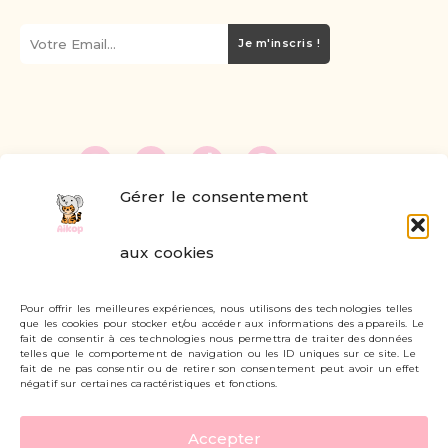
Je m'inscris !
Gérer le consentement
FAQ
aux cookies
Formulaire de contact
Pour offrir les meilleures expériences, nous utilisons des technologies telles
Livraisons et retours
que les cookies pour stocker et/ou accéder aux informations des appareils. Le
fait de consentir à ces technologies nous permettra de traiter des données
Mon compte
telles que le comportement de navigation ou les ID uniques sur ce site. Le
fait de ne pas consentir ou de retirer son consentement peut avoir un effet
négatif sur certaines caractéristiques et fonctions.
Carte cadeau
Accepter