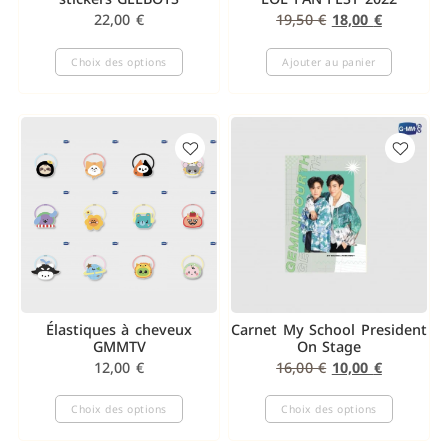
22,00
€
19,50
€
18,00
€
Choix des options
Ajouter au panier
Élastiques à cheveux
Carnet My School President
GMMTV
On Stage
12,00
€
16,00
€
10,00
€
Choix des options
Choix des options