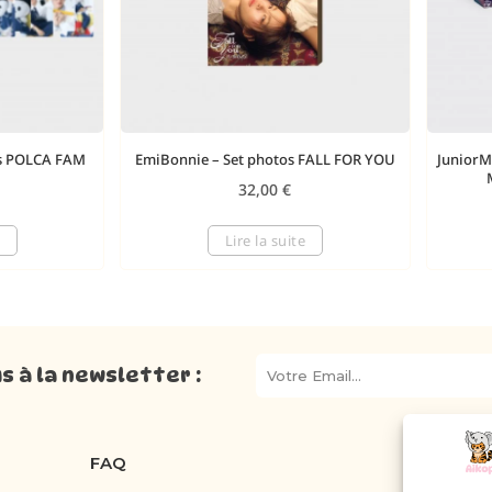
ds POLCA FAM
EmiBonnie – Set photos FALL FOR YOU
JuniorM
32,00
€
Lire la suite
 à la newsletter :
FAQ