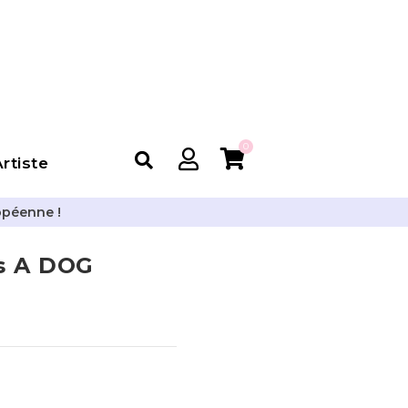
0
rtiste
opéenne !
s A DOG