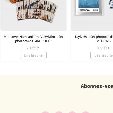
MilkLove, NamtanFilm, ViewMim – Set
TayNew – Set photocar
photocards GIRL RULES
MEETING
27,00
€
15,00
€
Lire la suite
Lire la suite
Abonnez-vous