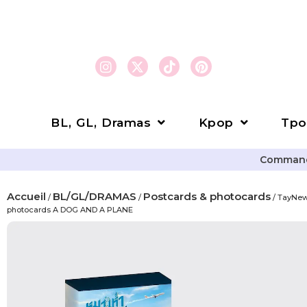
BL, GL, Dramas
Kpop
Tpo
Commande
Accueil
BL/GL/DRAMAS
Postcards & photocards
/
/
/ TayNew
photocards A DOG AND A PLANE