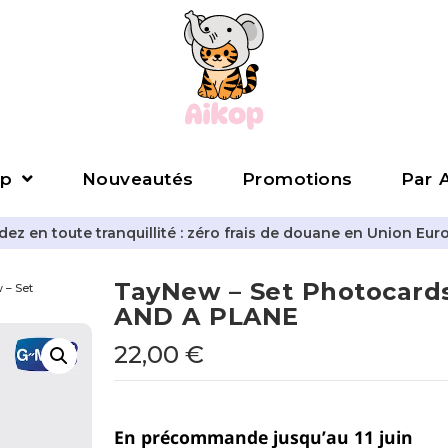
p
Nouveautés
Promotions
Par A
z en toute tranquillité : zéro frais de douane en Union Eur
TayNew – Set Photocard
 – Set
AND A PLANE
22,00
€
En précommande jusqu’au 11 juin