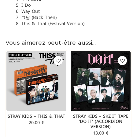
I Do
Way Out
그날 (Back Then)
This & That (Festival Version)
Vous aimerez peut-être aussi…
STRAY KIDS – THIS & THAT
STRAY KIDS – SKZ IT TAPE
‘DO IT’ (ACCORDION
20,00
€
VERSION)
13,00
€