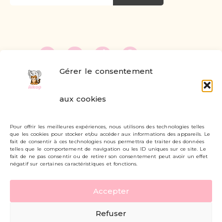
Gérer le consentement
FAQ
aux cookies
Formulaire de contact
Pour offrir les meilleures expériences, nous utilisons des technologies telles
Livraisons et retours
que les cookies pour stocker et/ou accéder aux informations des appareils. Le
fait de consentir à ces technologies nous permettra de traiter des données
Mon compte
telles que le comportement de navigation ou les ID uniques sur ce site. Le
fait de ne pas consentir ou de retirer son consentement peut avoir un effet
négatif sur certaines caractéristiques et fonctions.
Carte cadeau
Accepter
Politique de confidentialité
Refuser
Mentions légales - CGV