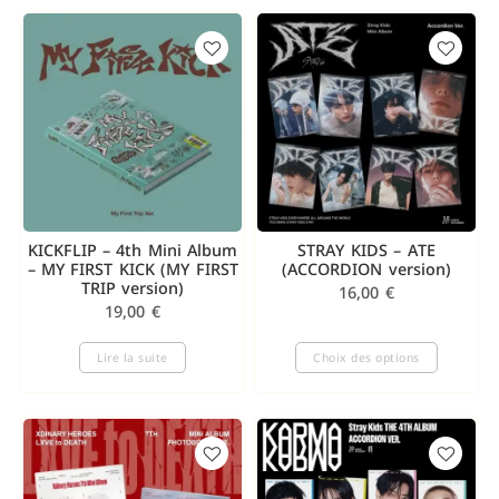
KICKFLIP – 4th Mini Album
STRAY KIDS – ATE
– MY FIRST KICK (MY FIRST
(ACCORDION version)
TRIP version)
16,00
€
19,00
€
Lire la suite
Choix des options