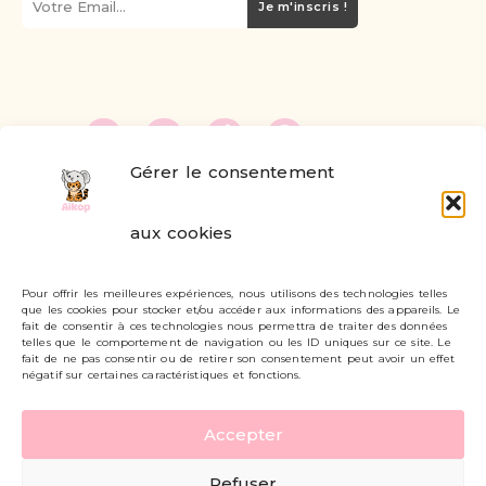
Je m'inscris !
Gérer le consentement
FAQ
aux cookies
Formulaire de contact
Pour offrir les meilleures expériences, nous utilisons des technologies telles
Livraisons et retours
que les cookies pour stocker et/ou accéder aux informations des appareils. Le
fait de consentir à ces technologies nous permettra de traiter des données
Mon compte
telles que le comportement de navigation ou les ID uniques sur ce site. Le
fait de ne pas consentir ou de retirer son consentement peut avoir un effet
négatif sur certaines caractéristiques et fonctions.
Carte cadeau
Accepter
Politique de confidentialité
Refuser