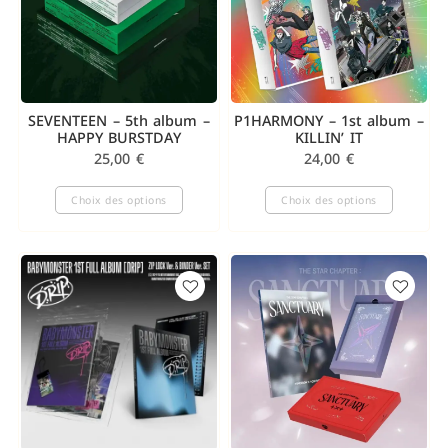
SEVENTEEN – 5th album –
P1HARMONY – 1st album –
HAPPY BURSTDAY
KILLIN’ IT
25,00
€
24,00
€
Choix des options
Choix des options