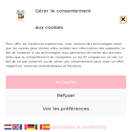
Gérer le consentement
FAQ
aux cookies
Formulaire de contact
Pour offrir les meilleures expériences, nous utilisons des technologies telles
Livraisons et retours
que les cookies pour stocker et/ou accéder aux informations des appareils. Le
fait de consentir à ces technologies nous permettra de traiter des données
Mon compte
telles que le comportement de navigation ou les ID uniques sur ce site. Le
fait de ne pas consentir ou de retirer son consentement peut avoir un effet
négatif sur certaines caractéristiques et fonctions.
Carte cadeau
Accepter
Politique de confidentialité
Refuser
Mentions légales - CGV
Voir les préférences
© AIKOP 2026, tous droits réservés.
Politique de cookies
Politique de confidentialité