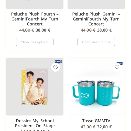
Peluche Plush Fourth –
Peluche Plush Gemini –
GeminiFourth My Turn
GeminiFourth My Turn
Concert
Concert
44,00
€
38,00
€
44,00
€
38,00
€
Choix des options
Choix des options
Dossier My School
Tasse GMMTV
President On Stage
42,00
€
32,00
€