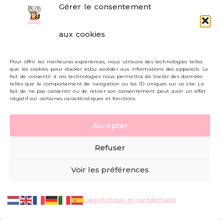
Gérer le consentement
FAQ
aux cookies
Formulaire de contact
Pour offrir les meilleures expériences, nous utilisons des technologies telles
Livraisons et retours
que les cookies pour stocker et/ou accéder aux informations des appareils. Le
fait de consentir à ces technologies nous permettra de traiter des données
Mon compte
telles que le comportement de navigation ou les ID uniques sur ce site. Le
fait de ne pas consentir ou de retirer son consentement peut avoir un effet
négatif sur certaines caractéristiques et fonctions.
Carte cadeau
Accepter
Politique de confidentialité
Refuser
Mentions légales - CGV
Voir les préférences
© AIKOP 2026, tous droits réservés.
Politique de cookies
Politique de confidentialité