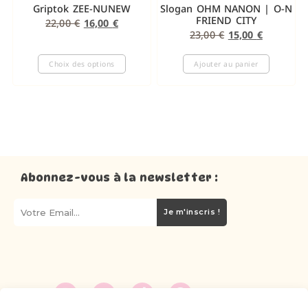
Griptok ZEE-NUNEW
Slogan OHM NANON | O-N
FRIEND CITY
22,00
€
16,00
€
23,00
€
15,00
€
Choix des options
Ajouter au panier
Abonnez-vous à la newsletter :
Je m'inscris !