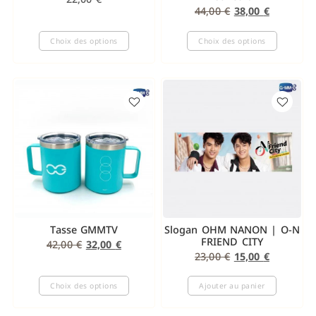
44,00
€
38,00
€
Choix des options
Choix des options
Tasse GMMTV
Slogan OHM NANON | O-N
FRIEND CITY
42,00
€
32,00
€
23,00
€
15,00
€
Choix des options
Ajouter au panier