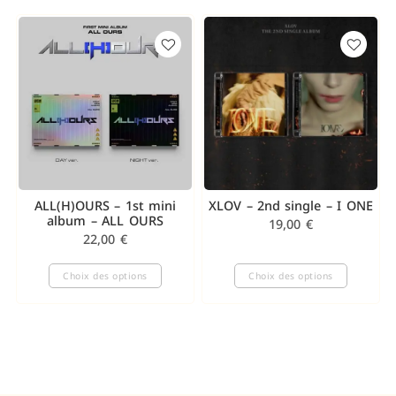
ALL(H)OURS – 1st mini
XLOV – 2nd single – I ONE
album – ALL OURS
19,00
€
22,00
€
Choix des options
Choix des options