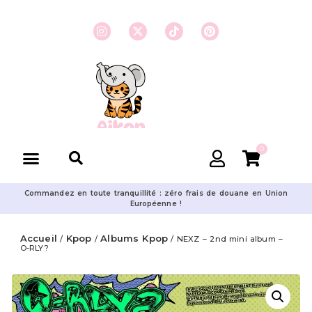
0
Commandez en toute tranquillité : zéro frais de douane en Union
Européenne !
Accueil
Kpop
Albums Kpop
/
/
/ NEXZ – 2nd mini album –
O-RLY?