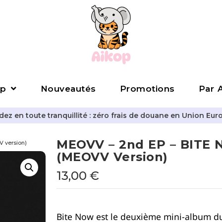
p
Nouveautés
Promotions
Par A
z en toute tranquillité : zéro frais de douane en Union Eur
MEOVV – 2nd EP – BITE
 version)
(MEOVV Version)
13,00
€
Bite Now
est le deuxième mini-album 