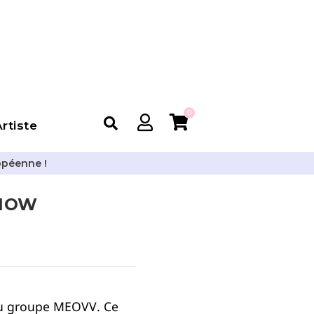
0
rtiste
opéenne !
 NOW
du groupe
MEOVV
. Ce