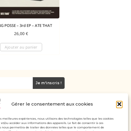
 POSSE – 3rd EP – ATE THAT
26,00
€
Ajouter au panier
Je m'inscris !
Gérer le consentement aux cookies
Carte cadeau
Politique de confidentialité
les meilleures expériences, nous utilisons des technologies telles que les cookies
 et/ou accéder aux informations des appareils. Le fait de consentir à ces
Mentions légales - CGV
s nous permettra de traiter des données telles que le comportement de