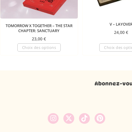
V – LAYOVE
TOMORROW X TOGETHER – THE STAR
CHAPTER: SANCTUARY
24,00
€
23,00
€
Choix des options
Choix des opt
Abonnez-vous