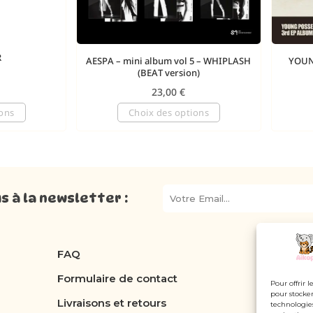
R
AESPA – mini album vol 5 – WHIPLASH
YOUNG
(BEAT version)
23,00
€
ions
Choix des options
 à la newsletter :
FAQ
Formulaire de contact
Pour offrir 
pour stocker
Livraisons et retours
technologie