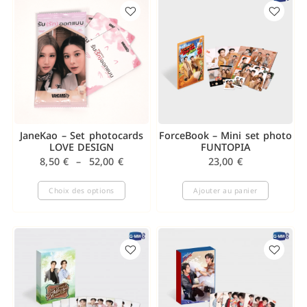
JaneKao – Set photocards
ForceBook – Mini set photo
LOVE DESIGN
FUNTOPIA
8,50
€
–
52,00
€
23,00
€
Choix des options
Ajouter au panier