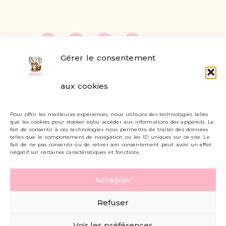
Gérer le consentement
FAQ
aux cookies
Formulaire de contact
Pour offrir les meilleures expériences, nous utilisons des technologies telles
Livraisons et retours
que les cookies pour stocker et/ou accéder aux informations des appareils. Le
fait de consentir à ces technologies nous permettra de traiter des données
Mon compte
telles que le comportement de navigation ou les ID uniques sur ce site. Le
fait de ne pas consentir ou de retirer son consentement peut avoir un effet
négatif sur certaines caractéristiques et fonctions.
Carte cadeau
Accepter
Politique de confidentialité
Refuser
Mentions légales - CGV
Voir les préférences