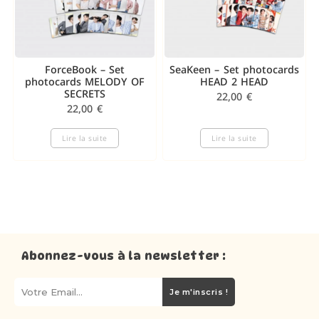
ForceBook – Set
SeaKeen – Set photocards
photocards MELODY OF
HEAD 2 HEAD
SECRETS
22,00
€
22,00
€
Lire la suite
Lire la suite
Abonnez-vous à la newsletter :
Je m'inscris !