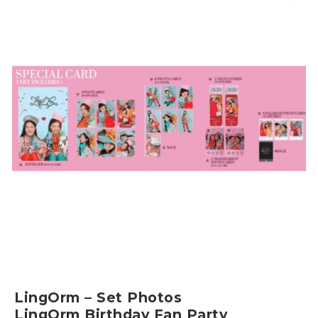
LingOrm – Set Photos
LingOrm Birthday Fan Party