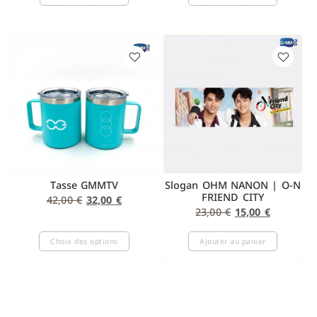
Tasse GMMTV
Slogan OHM NANON | O-N
FRIEND CITY
42,00
€
32,00
€
23,00
€
15,00
€
Choix des options
Ajouter au panier