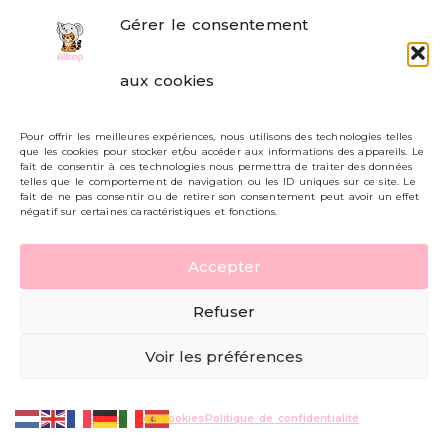
Gérer le consentement
FAQ
aux cookies
Formulaire de contact
Pour offrir les meilleures expériences, nous utilisons des technologies telles
Livraisons et retours
que les cookies pour stocker et/ou accéder aux informations des appareils. Le
fait de consentir à ces technologies nous permettra de traiter des données
Mon compte
telles que le comportement de navigation ou les ID uniques sur ce site. Le
fait de ne pas consentir ou de retirer son consentement peut avoir un effet
négatif sur certaines caractéristiques et fonctions.
Carte cadeau
Accepter
Politique de confidentialité
Refuser
Mentions légales - CGV
Voir les préférences
© AIKOP 2026, tous droits réservés.
Politique de cookies
Politique de confidentialité