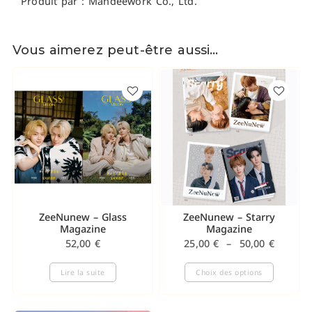
Produit par : Mandeework Co., Ltd.
Vous aimerez peut-être aussi…
ZeeNunew – Glass
ZeeNunew – Starry
Magazine
Magazine
52,00
€
25,00
€
–
50,00
€
Lire la suite
Choix des options