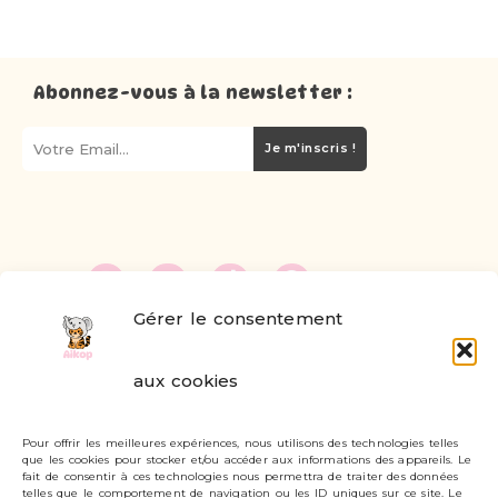
Abonnez-vous à la newsletter :
Je m'inscris !
Gérer le consentement
FAQ
aux cookies
Formulaire de contact
Pour offrir les meilleures expériences, nous utilisons des technologies telles
Livraisons et retours
que les cookies pour stocker et/ou accéder aux informations des appareils. Le
fait de consentir à ces technologies nous permettra de traiter des données
Mon compte
telles que le comportement de navigation ou les ID uniques sur ce site. Le