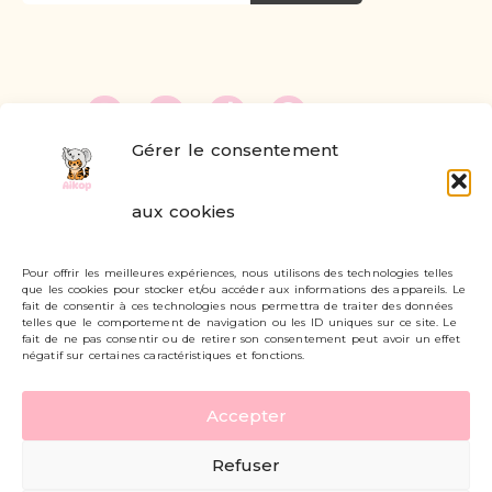
Gérer le consentement
FAQ
aux cookies
Formulaire de contact
Pour offrir les meilleures expériences, nous utilisons des technologies telles
Livraisons et retours
que les cookies pour stocker et/ou accéder aux informations des appareils. Le
fait de consentir à ces technologies nous permettra de traiter des données
Mon compte
telles que le comportement de navigation ou les ID uniques sur ce site. Le
fait de ne pas consentir ou de retirer son consentement peut avoir un effet
négatif sur certaines caractéristiques et fonctions.
Carte cadeau
Accepter
Politique de confidentialité
Refuser
Mentions légales - CGV