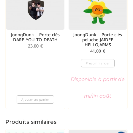
JoongDunk – Porte-clés
JoongDunk – Porte-clés
DARE YOU TO DEATH
peluche JAIDEE
HELLO,ARMS
23,00
€
41,00
€
Précommander
Disponible à partir de
mi/fin août
Ajouter au panier
Produits similaires