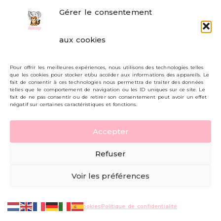
Gérer le consentement
FAQ
aux cookies
Formulaire de contact
Pour offrir les meilleures expériences, nous utilisons des technologies telles
Livraisons et retours
que les cookies pour stocker et/ou accéder aux informations des appareils. Le
fait de consentir à ces technologies nous permettra de traiter des données
Mon compte
telles que le comportement de navigation ou les ID uniques sur ce site. Le
fait de ne pas consentir ou de retirer son consentement peut avoir un effet
négatif sur certaines caractéristiques et fonctions.
Carte cadeau
Accepter
Politique de confidentialité
Refuser
Mentions légales - CGV
Voir les préférences
© AIKOP 2026, tous droits réservés.
Politique de cookies
Politique de confidentialité