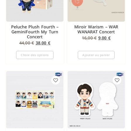
Peluche Plush Fourth –
Miroir Warism – WAR
GeminiFourth My Turn
WANARAT Concert
Concert
16,00
€
9,00
€
44,00
€
38,00
€
Choix des options
Ajouter au panier