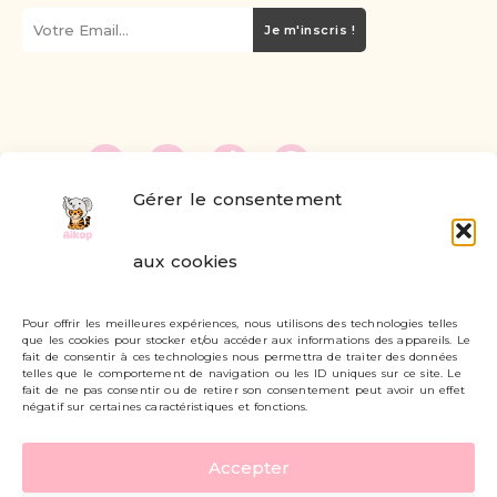
Je m'inscris !
Gérer le consentement
FAQ
aux cookies
Formulaire de contact
Pour offrir les meilleures expériences, nous utilisons des technologies telles
Livraisons et retours
que les cookies pour stocker et/ou accéder aux informations des appareils. Le
fait de consentir à ces technologies nous permettra de traiter des données
Mon compte
telles que le comportement de navigation ou les ID uniques sur ce site. Le
fait de ne pas consentir ou de retirer son consentement peut avoir un effet
négatif sur certaines caractéristiques et fonctions.
Carte cadeau
Accepter
Politique de confidentialité