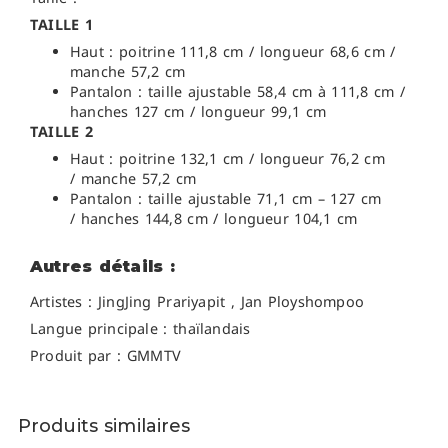
TAILLE 1
Haut : poitrine 111,8 cm / l
ongueur 68,6 cm /
m
anche 57,2 cm
Pantalon : t
aille ajustable 58,4 cm à 111,8 cm /
h
anches 127 cm / l
ongueur 99,1 cm
TAILLE 2
Haut : poitrine
132,1 cm /
l
ongueur 76,2 cm
/ m
anche 57,2 cm
Pantalon : t
aille ajustable 71,1 cm – 127 cm
/ h
anches 144,8 cm / l
ongueur 104,1 cm
Autres détails :
Artistes :
JingJing Prariyapit , Jan Ployshompoo
Langue principale : thaïlandais
Produit par : GMMTV
Produits similaires