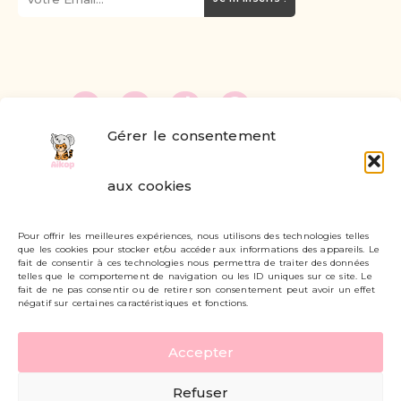
Gérer le consentement
FAQ
aux cookies
Formulaire de contact
Pour offrir les meilleures expériences, nous utilisons des technologies telles
Livraisons et retours
que les cookies pour stocker et/ou accéder aux informations des appareils. Le
fait de consentir à ces technologies nous permettra de traiter des données
Mon compte
telles que le comportement de navigation ou les ID uniques sur ce site. Le
fait de ne pas consentir ou de retirer son consentement peut avoir un effet
négatif sur certaines caractéristiques et fonctions.
Carte cadeau
Accepter
Politique de confidentialité
Refuser
Mentions légales - CGV