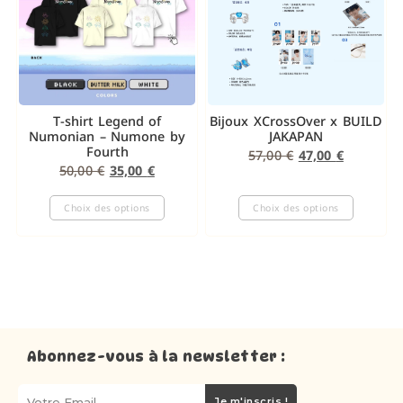
T-shirt Legend of
Bijoux XCrossOver x BUILD
Numonian – Numone by
JAKAPAN
Fourth
57,00
€
47,00
€
50,00
€
35,00
€
Choix des options
Choix des options
Abonnez-vous à la newsletter :
Je m'inscris !