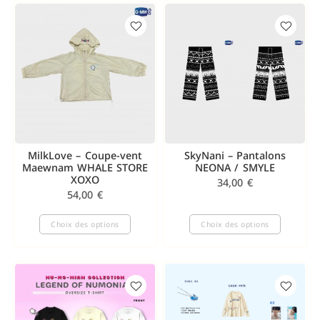
MilkLove – Coupe-vent
SkyNani – Pantalons
Maewnam WHALE STORE
NEONA / SMYLE
XOXO
34,00
€
54,00
€
Choix des options
Choix des options