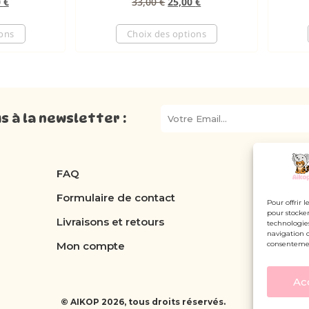
0
€
33,00
€
25,00
€
ions
Choix des options
 à la newsletter :
FAQ
Formulaire de contact
Pour offrir 
pour stocker
Livraisons et retours
technologie
navigation o
Mon compte
consentement
Ac
© AIKOP 2026, tous droits réservés.