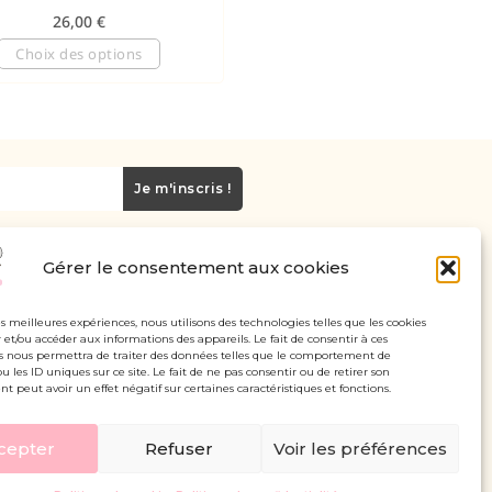
26,00
€
Choix des options
Je m'inscris !
Gérer le consentement aux cookies
Carte cadeau
Politique de confidentialité
les meilleures expériences, nous utilisons des technologies telles que les cookies
 et/ou accéder aux informations des appareils. Le fait de consentir à ces
Mentions légales - CGV
s nous permettra de traiter des données telles que le comportement de
u les ID uniques sur ce site. Le fait de ne pas consentir ou de retirer son
 peut avoir un effet négatif sur certaines caractéristiques et fonctions.
cepter
Refuser
Voir les préférences