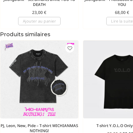
DEATH
YOU
23,00
€
68,00
€
Ajouter au panier
Lire la suite
Produits similaires
PJ, Leon, New, Pide – T-shirt WICHIANMAS
T-shirt Y.O.L.O Only
NOTHING!