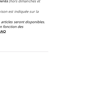
uvrés
(hors dimanches et
aison est indiquée sur la
rticles seront disponibles.
en fonction des
 FAQ