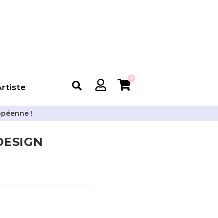
0
rtiste
opéenne !
 DESIGN