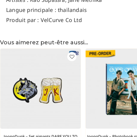
Langue principale : thaïlandais
Produit par : VelCurve Co Ltd
Vous aimerez peut-être aussi…
JoongDunk – Set aimants DARE YOU TO
JoongDunk – Photobook of