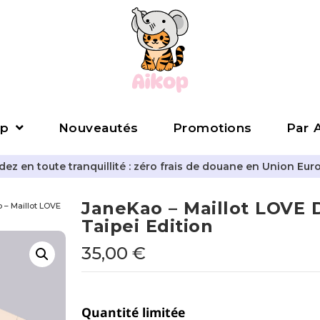
p
Nouveautés
Promotions
Par A
z en toute tranquillité : zéro frais de douane en Union Eur
JaneKao – Maillot LOVE
 – Maillot LOVE
Taipei Edition
35,00
€
Quantité limitée