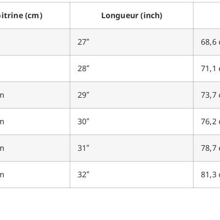
itrine (cm)
Longueur (inch)
m
27″
68,6
m
28″
71,1
cm
29″
73,7
cm
30″
76,2
cm
31″
78,7
cm
32″
81,3