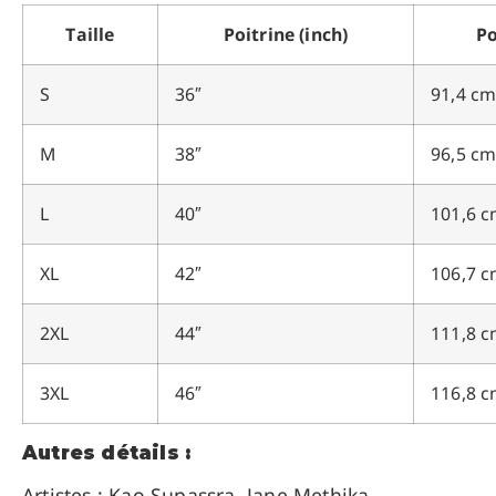
Taille
Poitrine (inch)
Po
S
36″
91,4 c
M
38″
96,5 c
L
40″
101,6 
XL
42″
106,7 
2XL
44″
111,8 
3XL
46″
116,8 
Autres détails :
Artistes : Kao Supassra, Jane
Methika