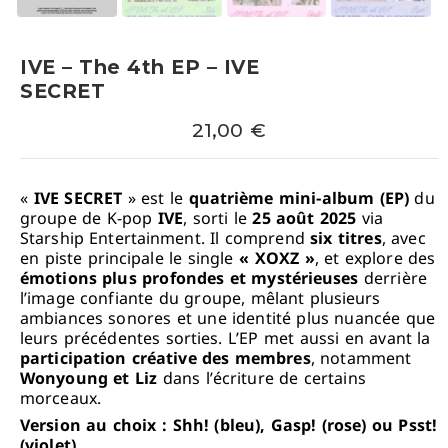
IVE – The 4th EP – IVE
SECRET
21,00
€
«
IVE SECRET
» est le
quatrième mini-album (EP)
du
groupe de K-pop
IVE
, sorti le
25 août 2025
via
Starship Entertainment. Il comprend
six titres
, avec
en piste principale le single
« XOXZ »
, et explore des
émotions plus profondes et mystérieuses
derrière
l’image confiante du groupe, mêlant plusieurs
ambiances sonores et une identité plus nuancée que
leurs précédentes sorties. L’EP met aussi en avant la
participation créative des membres
, notamment
Wonyoung et Liz
dans l’écriture de certains
morceaux.
Version au choix : Shh! (bleu), Gasp! (rose) ou Psst!
(violet)