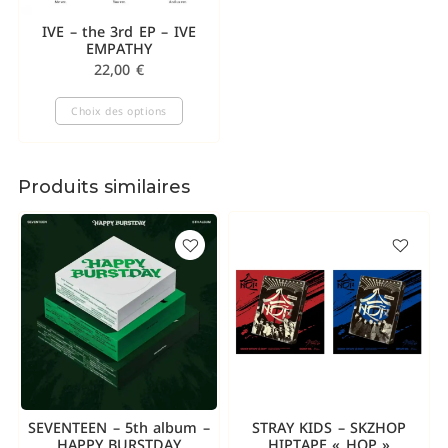
IVE – the 3rd EP – IVE
EMPATHY
22,00
€
Choix des options
Produits similaires
SEVENTEEN – 5th album –
STRAY KIDS – SKZHOP
HAPPY BURSTDAY
HIPTAPE « HOP »