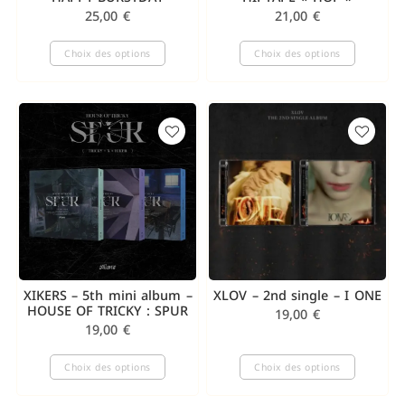
25,00
€
21,00
€
Choix des options
Choix des options
XIKERS – 5th mini album –
XLOV – 2nd single – I ONE
HOUSE OF TRICKY : SPUR
19,00
€
19,00
€
Choix des options
Choix des options