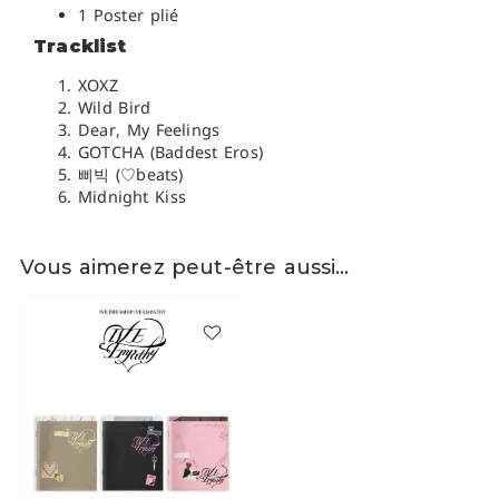
1 Poster plié
Tracklist
XOXZ
Wild Bird
Dear, My Feelings
GOTCHA (Baddest Eros)
삐빅 (♡beats)
Midnight Kiss
Vous aimerez peut-être aussi…