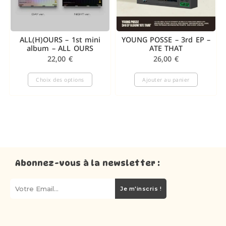
ALL(H)OURS – 1st mini
YOUNG POSSE – 3rd EP –
album – ALL OURS
ATE THAT
22,00
€
26,00
€
Choix des options
Ajouter au panier
Abonnez-vous à la newsletter :
Je m'inscris !