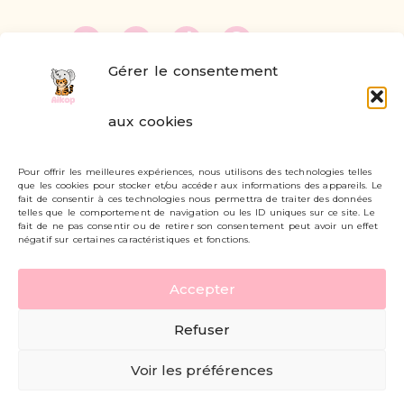
Gérer le consentement
FAQ
aux cookies
Formulaire de contact
Pour offrir les meilleures expériences, nous utilisons des technologies telles
Livraisons et retours
que les cookies pour stocker et/ou accéder aux informations des appareils. Le
fait de consentir à ces technologies nous permettra de traiter des données
Mon compte
telles que le comportement de navigation ou les ID uniques sur ce site. Le
fait de ne pas consentir ou de retirer son consentement peut avoir un effet
négatif sur certaines caractéristiques et fonctions.
Carte cadeau
Accepter
Politique de confidentialité
Refuser
Mentions légales - CGV
Voir les préférences