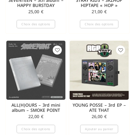
SEVENTEEN – 5th album –
STRAY KIDS – SKZHOP
HAPPY BURSTDAY
HIPTAPE « HOP »
25,00
€
21,00
€
Choix des options
Choix des options
ALL(H)OURS – 3rd mini
YOUNG POSSE – 3rd EP –
album – SMOKE POINT
ATE THAT
22,00
€
26,00
€
Choix des options
Ajouter au panier