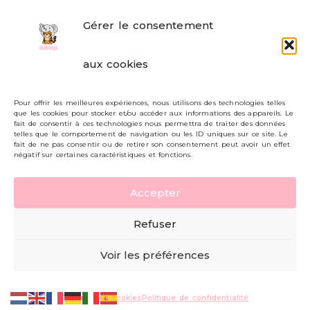
Gérer le consentement
FAQ
aux cookies
Formulaire de contact
Pour offrir les meilleures expériences, nous utilisons des technologies telles
Livraisons et retours
que les cookies pour stocker et/ou accéder aux informations des appareils. Le
fait de consentir à ces technologies nous permettra de traiter des données
Mon compte
telles que le comportement de navigation ou les ID uniques sur ce site. Le
fait de ne pas consentir ou de retirer son consentement peut avoir un effet
négatif sur certaines caractéristiques et fonctions.
Carte cadeau
Accepter
Politique de confidentialité
Refuser
Mentions légales - CGV
Voir les préférences
© AIKOP 2026, tous droits réservés.
Politique de cookies
Politique de confidentialité