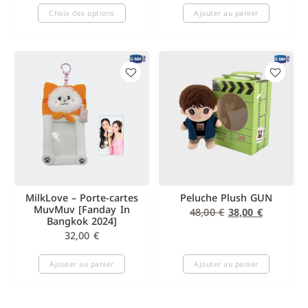
Choix des options
Ajouter au panier
MilkLove – Porte-cartes
Peluche Plush GUN
MuvMuv [Fanday In
48,00
€
38,00
€
Bangkok 2024]
32,00
€
Ajouter au panier
Ajouter au panier