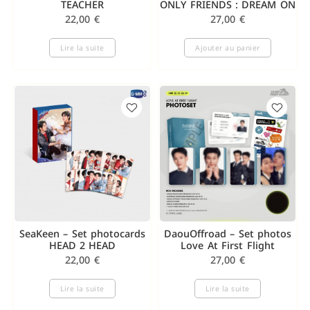
TEACHER
ONLY FRIENDS : DREAM ON
22,00
€
27,00
€
Lire la suite
Ajouter au panier
SeaKeen – Set photocards
DaouOffroad – Set photos
HEAD 2 HEAD
Love At First Flight
22,00
€
27,00
€
Lire la suite
Lire la suite