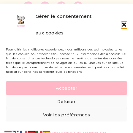
Gérer le consentement
FAQ
aux cookies
Formulaire de contact
Pour offrir les meilleures expériences, nous utilisons des technologies telles
Livraisons et retours
que les cookies pour stocker et/ou accéder aux informations des appareils. Le
fait de consentir à ces technologies nous permettra de traiter des données
Mon compte
telles que le comportement de navigation ou les ID uniques sur ce site. Le
fait de ne pas consentir ou de retirer son consentement peut avoir un effet
négatif sur certaines caractéristiques et fonctions.
Carte cadeau
Accepter
Politique de confidentialité
Refuser
Mentions légales - CGV
Voir les préférences
© AIKOP 2026, tous droits réservés.