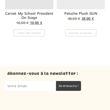
Carnet My School President
Peluche Plush GUN
On Stage
48,00
€
38,00
€
16,00
€
10,00
€
Choix des options
Ajouter au panier
Abonnez-vous à la newsletter :
Je m'inscris !