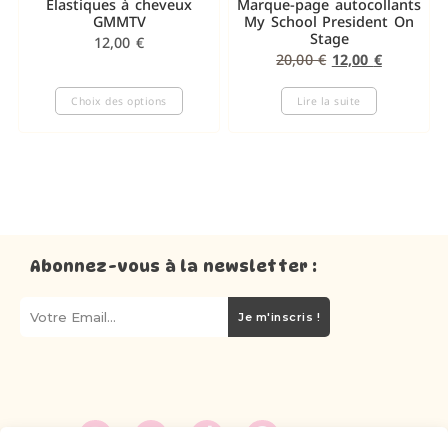
Élastiques à cheveux
Marque-page autocollants
GMMTV
My School President On
Stage
12,00
€
20,00
€
12,00
€
Choix des options
Lire la suite
Abonnez-vous à la newsletter :
Je m'inscris !