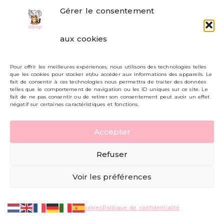
Gérer le consentement
FAQ
aux cookies
Formulaire de contact
Pour offrir les meilleures expériences, nous utilisons des technologies telles
Livraisons et retours
que les cookies pour stocker et/ou accéder aux informations des appareils. Le
fait de consentir à ces technologies nous permettra de traiter des données
Mon compte
telles que le comportement de navigation ou les ID uniques sur ce site. Le
fait de ne pas consentir ou de retirer son consentement peut avoir un effet
négatif sur certaines caractéristiques et fonctions.
Carte cadeau
Accepter
Politique de confidentialité
Refuser
Mentions légales - CGV
Voir les préférences
© AIKOP 2026, tous droits réservés.
Politique de cookies
Politique de confidentialité