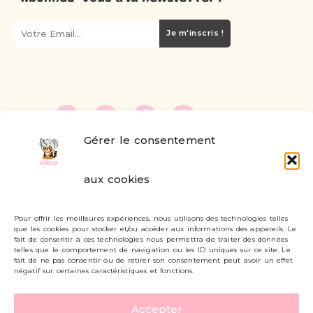
Je m'inscris !
Gérer le consentement
FAQ
aux cookies
Formulaire de contact
Pour offrir les meilleures expériences, nous utilisons des technologies telles
Livraisons et retours
que les cookies pour stocker et/ou accéder aux informations des appareils. Le
fait de consentir à ces technologies nous permettra de traiter des données
Mon compte
telles que le comportement de navigation ou les ID uniques sur ce site. Le
fait de ne pas consentir ou de retirer son consentement peut avoir un effet
négatif sur certaines caractéristiques et fonctions.
Carte cadeau
Accepter