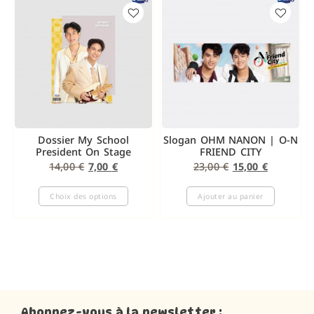
Dossier My School
Slogan OHM NANON | O-N
President On Stage
FRIEND CITY
14,00
€
7,00
€
23,00
€
15,00
€
Choix des options
Ajouter au panier
Abonnez-vous à la newsletter :