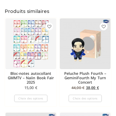
Produits similaires
Bloc-notes autocollant
Peluche Plush Fourth –
GMMTV – Naiin Book Fair
GeminiFourth My Turn
2025
Concert
15,00
€
44,00
€
38,00
€
Choix des options
Choix des options