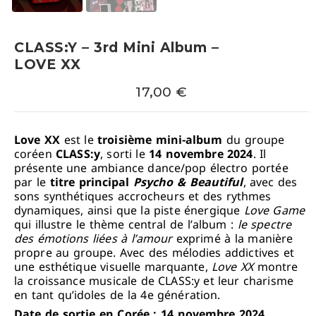
CLASS:Y – 3rd Mini Album –
LOVE XX
17,00
€
Love XX
est le
troisième mini-album
du groupe
coréen
CLASS:y
, sorti le
14 novembre 2024
. Il
présente une ambiance dance/pop électro portée
par le
titre principal
Psycho & Beautiful
, avec des
sons synthétiques accrocheurs et des rythmes
dynamiques, ainsi que la piste énergique
Love Game
qui illustre le thème central de l’album :
le spectre
des émotions liées à l’amour
exprimé à la manière
propre au groupe. Avec des mélodies addictives et
une esthétique visuelle marquante,
Love XX
montre
la croissance musicale de CLASS:y et leur charisme
en tant qu’idoles de la 4e génération.
Date de sortie en Corée : 14 novembre 2024