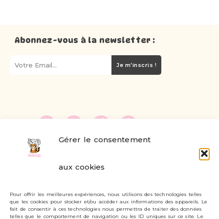
Abonnez-vous à la newsletter :
Je m'inscris !
Gérer le consentement
FAQ
aux cookies
Formulaire de contact
Pour offrir les meilleures expériences, nous utilisons des technologies telles
Livraisons et retours
que les cookies pour stocker et/ou accéder aux informations des appareils. Le
fait de consentir à ces technologies nous permettra de traiter des données
Mon compte
telles que le comportement de navigation ou les ID uniques sur ce site. Le