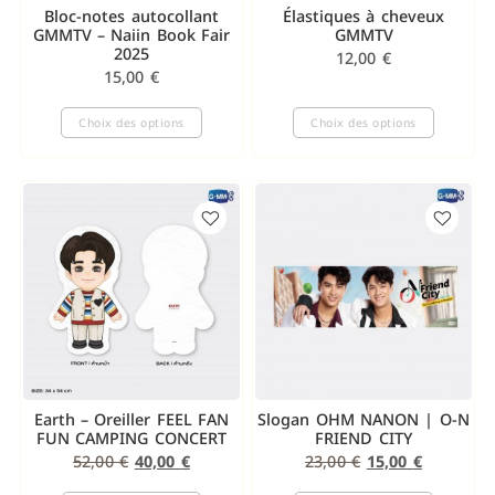
Bloc-notes autocollant
Élastiques à cheveux
GMMTV – Naiin Book Fair
GMMTV
2025
12,00
€
15,00
€
Choix des options
Choix des options
Earth – Oreiller FEEL FAN
Slogan OHM NANON | O-N
FUN CAMPING CONCERT
FRIEND CITY
52,00
€
40,00
€
23,00
€
15,00
€