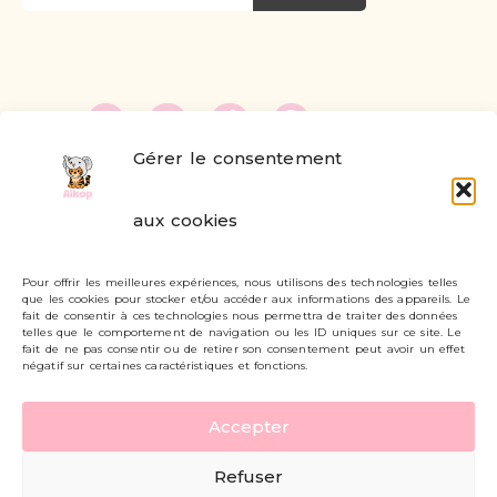
Gérer le consentement
FAQ
aux cookies
Formulaire de contact
Pour offrir les meilleures expériences, nous utilisons des technologies telles
Livraisons et retours
que les cookies pour stocker et/ou accéder aux informations des appareils. Le
fait de consentir à ces technologies nous permettra de traiter des données
Mon compte
telles que le comportement de navigation ou les ID uniques sur ce site. Le
fait de ne pas consentir ou de retirer son consentement peut avoir un effet
négatif sur certaines caractéristiques et fonctions.
Carte cadeau
Accepter
Politique de confidentialité
Refuser
Mentions légales - CGV