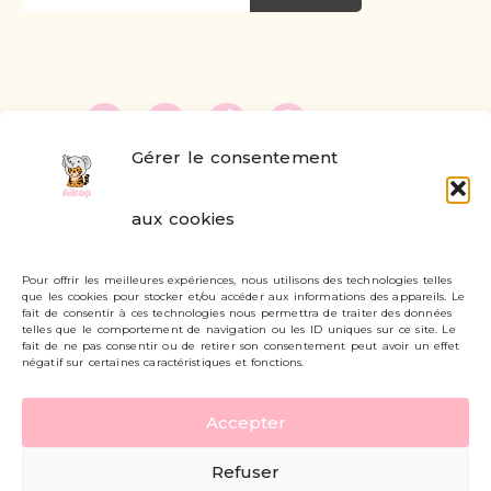
Gérer le consentement
FAQ
aux cookies
Formulaire de contact
Pour offrir les meilleures expériences, nous utilisons des technologies telles
Livraisons et retours
que les cookies pour stocker et/ou accéder aux informations des appareils. Le
fait de consentir à ces technologies nous permettra de traiter des données
Mon compte
telles que le comportement de navigation ou les ID uniques sur ce site. Le
fait de ne pas consentir ou de retirer son consentement peut avoir un effet
négatif sur certaines caractéristiques et fonctions.
Carte cadeau
Accepter
Politique de confidentialité
Refuser
Mentions légales - CGV