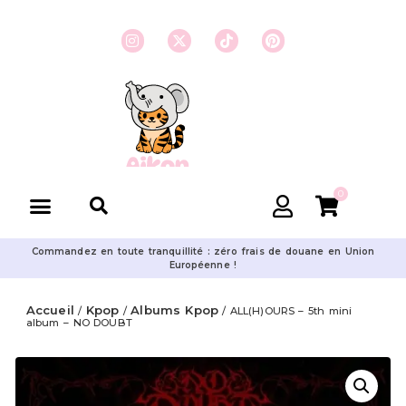
0
Commandez en toute tranquillité : zéro frais de douane en Union
Européenne !
Accueil
Kpop
Albums Kpop
/
/
/ ALL(H)OURS – 5th mini
album – NO DOUBT