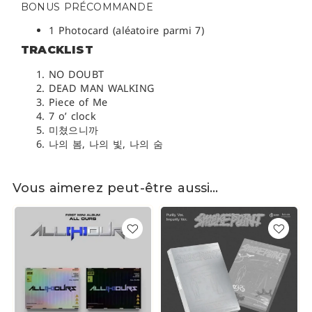
BONUS PRÉCOMMANDE
1 Photocard (aléatoire parmi 7)
TRACKLIST
NO DOUBT
DEAD MAN WALKING
Piece of Me
7 o’ clock
미쳤으니까
나의 봄, 나의 빛, 나의 숨
Vous aimerez peut-être aussi…