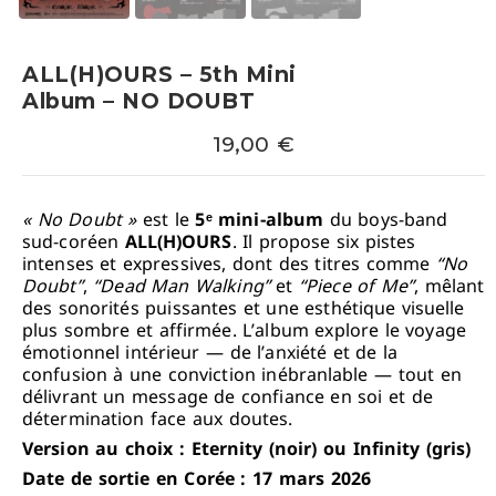
ALL(H)OURS – 5th Mini
Album – NO DOUBT
19,00
€
« No Doubt »
est le
5ᵉ mini-album
du boys-band
sud-coréen
ALL(H)OURS
. Il propose six pistes
intenses et expressives, dont des titres comme
“No
Doubt”
,
“Dead Man Walking”
et
“Piece of Me”
, mêlant
des sonorités puissantes et une esthétique visuelle
plus sombre et affirmée. L’album explore le voyage
émotionnel intérieur — de l’anxiété et de la
confusion à une conviction inébranlable — tout en
délivrant un message de confiance en soi et de
détermination face aux doutes.
Version au choix : Eternity (noir) ou Infinity (gris)
Date de sortie en Corée : 17 mars 2026