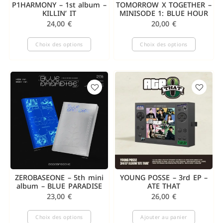
P1HARMONY – 1st album –
TOMORROW X TOGETHER –
KILLIN’ IT
MINISODE 1: BLUE HOUR
24,00
€
20,00
€
Choix des options
Choix des options
ZEROBASEONE – 5th mini
YOUNG POSSE – 3rd EP –
album – BLUE PARADISE
ATE THAT
23,00
€
26,00
€
Choix des options
Ajouter au panier