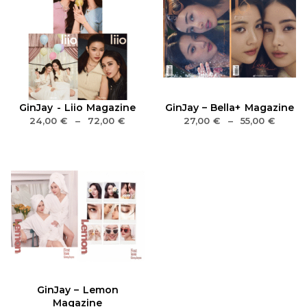
GinJay - Liio Magazine
GinJay – Bella+ Magazine
24,00
€
–
72,00
€
27,00
€
–
55,00
€
GinJay – Lemon
Magazine