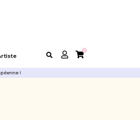
0
rtiste
opéenne !