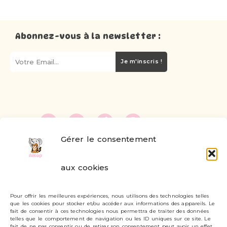
Abonnez-vous à la newsletter :
Je m'inscris !
Gérer le consentement
FAQ
aux cookies
Formulaire de contact
Pour offrir les meilleures expériences, nous utilisons des technologies telles
Livraisons et retours
que les cookies pour stocker et/ou accéder aux informations des appareils. Le
fait de consentir à ces technologies nous permettra de traiter des données
Mon compte
telles que le comportement de navigation ou les ID uniques sur ce site. Le
fait de ne pas consentir ou de retirer son consentement peut avoir un effet