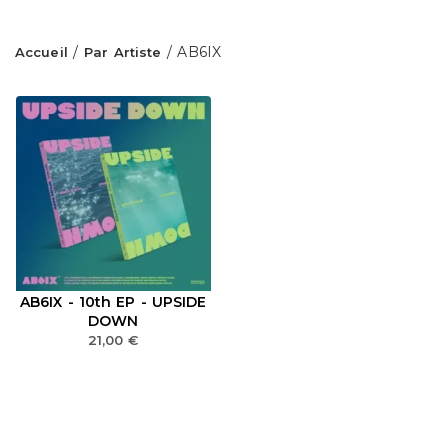
/
/ AB6IX
Accueil
Par Artiste
AB6IX - 10th EP - UPSIDE
DOWN
21,00
€