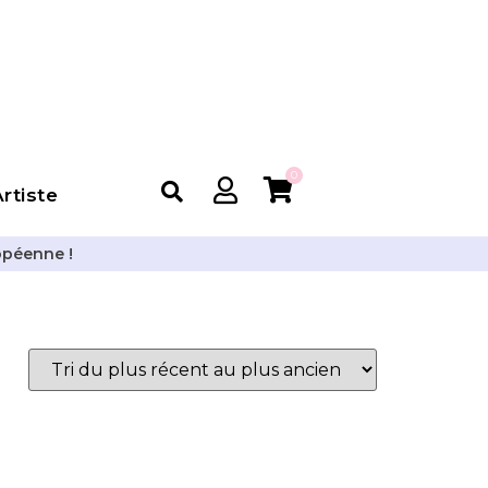
0
rtiste
opéenne !